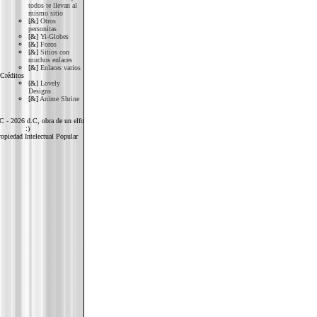
todos te llevan al
mismo sitio
[&]
Otros
personitas
[&]
Yi-Globes
[&]
Foros
[&]
Sitios con
muchos enlaces
[&]
Enlaces varios
Créditos
[&]
Lovely
Designs
[&]
Anime Shrine
C - 2026 d.C, obra de un elfo
:)
opiedad Intelectual Popular