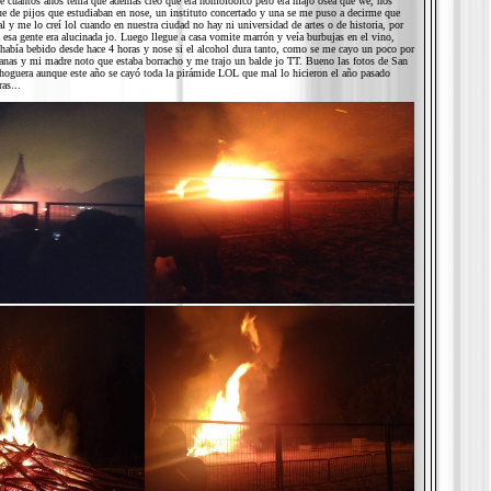
e cuantos años tenía que además creo que era homofóbico pero era majo osea que we, nos
e de pijos que estudiaban en nose, un instituto concertado y una se me puso a decirme que
al y me lo creí lol cuando en nuestra ciudad no hay ni universidad de artes o de historia, por
sa gente era alucinada jo. Luego llegue a casa vomite marrón y veía burbujas en el vino,
 había bebido desde hace 4 horas y nose si el alcohol dura tanto, como se me cayo un poco por
anas y mi madre noto que estaba borracho y me trajo un balde jo TT. Bueno las fotos de San
hoguera aunque este año se cayó toda la pirámide LOL que mal lo hicieron el año pasado
as...