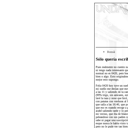
Bonsái
Sólo quería escri
Pues realmente no cuento na
ni tengo nada interesante qu
normal no es 0420, pero bue
bien o algo. Esto originalme
mejor esto supongo.
Feliz 0420 hoy tuve un sueñ
mi sueño me decían que me i
a las 11 y saliendo de la ca
(99% trigo, sin azúcares, es
lavé la taza y nose que hic
con patatas con verduras al 
que salía a las 16:40, que p
que eso es cuando recoge a 
acabé saliendo tarde y lo per
mi vecino, que iba de blanc
peleandose con sus padres n
sabe ni pagar una suscripció
esque nunca le había visto ta
pero no le pude ver tan bie