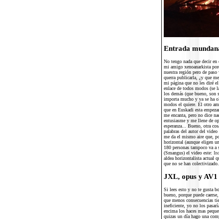
Entrada munda
No tengo nada que decir en 
mi amigo xenoanarkista porq
nuestra región pero de paso
querra publicarla, ¿y que me
mi página que no les diré el
enlace de todos modos (se l
los demás (que bueno, son s
importa mucho y ya se ha ol
modos el quiere. El otro ami
que en Euskadi esta empezand
me encanta, pero no dice na
entusiasme y me llene de o
esperanza... Bueno, otra co
palabras del autor del video
me da el mismo aire que, po
horizontal (aunque eligen un
180 personas tampoco va a s
(Smangus) el video este:
In
aldea horizontalista actual 
que no se han colectivizado.
JXL, opus y AV1
Si lees esto y no te gusta b
bueno, porque puede caerse, 
que menos consecuencias ti
ineficiente, yo no los pasar
encima los haces mas peque
quizas un día hago una comp