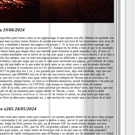
na
19/06/2024
especifico pero bueno como es mi página hago lo que quiero con ella. Mañana he quedado con
ue hace ya unos meses dijimos de quedar para hacer una lista de los empresarios mas ricos de
 voy a enseñarle a hacerse una pagina web porque 1. Si la lista nos queda bien supongo que
jor sitio que hacerlo que en un neocities? 2. Aunque les he dicho a todo al que le he enseñado
 enlace hasta que tengan ellos una también (para fomentar la güeb pequeña y tal), él miro el
a estaba enseñando con el móvil en un bar muy guay y pues habra visto a través) y se lo dijo a
ólo dos amigos, uno ya tiene una página aunque no públicada y una que seguro que no la
vidado), osea que tengo que ya que lo sabe pues necesitará una página, ¿no? Además de todos
go del que hable en lo que acabe de decir antes es un robot vasco y nos ha estado diciendo
o a levantar el socialismo por la CJS (cordinadora juvenil socialista) y pues me parece bien,
da??? en plan dice eso y ya, y me gustaría que cuente nose, algo más detallado, algo que me
ptimismo, que MÍNIMO una vez al día veo una noticia mala pues me hace falta algo de
sa, ayer me vi un video muy guay sobre una tribu indigena de Taiwan que es cristiana y en
 anarquista, aunque bueno, yo nose si la llamaria anarquista, quizás horizontalista ? en plan no
r ejemplo, Manchuria o la CNT-FAI, tipo porque se organizan entre ellos de manera
 líder de la tribu, pero claro no tiene que estar por encima de ellos? nose, que bueno, que son
alir de ahí un monarca) pero siguen dentro de Taiwan, y nose... En plan mola la aldea
digenous Christian anarchism in Taiwan #2
de veritas et caritas, en plan mola que haya una
que lleve ya años pues organizada así, y que encima les vaya mejor que a las tribus de al lado
 o x265
24/05/2024
orrar cosas pero tienes como poco espacio y no quieres gastarte dinero en un disco duro porque
corromperse y tal, pues puedes pasar tu audios a opus, que es lo que me parece mas fácil y
ene, luego las fotos (menos los gifs, pq el formato GIF me mola mucho aunque sea muy
ía a avif) las pasas a JXL, que los JPG no pierden calidad y pesan un 50% del original, y si
ños pues mejor, ¿si tienes miles de fotos que más te da que sean un 10% más pequeñas?
aración de varias configuraciones para el ffmpeg y su tamaño (yo de momento uso -c:v libjxl