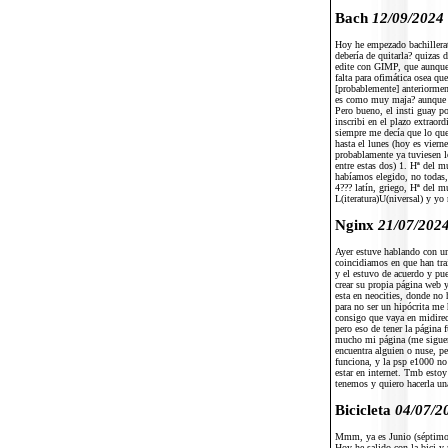
Bach
12/09/2024
Hoy he empezado bachillerat
debería de quitarla? quizas 
edite con GIMP, que aunque 
falta para ofimática osea que
[probablemente] anteriorme
es como muy maja? aunque no 
Pero bueno, el insti guay po
inscribi en el plazo extraor
siempre me decía que lo que
hasta el lunes (hoy es viern
probablamente ya tuviesen l
entre estas dos) 1. Hª del 
habíamos elegido, no todas, 
4??? latín, griego, Hª del
L(iteratura)U(niversal) y yo
Nginx
21/07/202
Ayer estuve hablando con u
coincidiamos en que han tra
y el estuvo de acuerdo y pue
crear su propia página web 
esta en neocities, donde no 
para no ser un hipócrita me
consigo que vaya en midire
pero eso de tener la página 
mucho mi página (me siguen 
encuentra alguien o nuse, p
funciona, y la psp e1000 no
estar en internet. Tmb esto
tenemos y quiero hacerla un
Bicicleta
04/07/2
Mmm, ya es Junio (séptimo m
Hoy he salido con la bici 