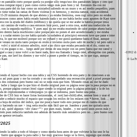
r en pantalón corto porque quería ya porque sólo tengo/uso dos pantalones largos y creo que
esa comprar ropa) y pues como cortos tengo más pues bien y tal. Entonces iba con mi
n una parte del río hay como un miniarbol saliendo en un muro y es así medio pequeñito, pues
 tiene todas las ramas de flores violetas y es hermoso, y encima natural, osea accidental.
 15-20 minutos después de que abriera y ya estaba llenísima, osea cogí sitio pero no estaba
ntonces como antes había estado haiendo nada y no me había hecho unos apuntes de Kant tuve
eca con la ayuda del diablo (teléfono) y no quería que se me acabe la batería porque tenía
 mi camino de vuelta a casa entonces hice poco, pasé a otra cosa, acabé una traducción de
, con la segunda república. Y pues aquí ya me estaba muriendo de calor porque afuera hacía
ero dentro hacía muchísimo calor porque aún no ponen el aire acondicionado y me estaba
y a sudar entero (ya me había quitado la sudadera al principio) entonces tuve que parar e irme
eca, lo que me molestó porque soy un tryhard y me gustá quedarme hasta el final, aunque
e verano no mola tanto porque en otoño e invierno mola pues salir de noche y tal pero salir a
. volví y miré el mismo arbolito, miré a un chico que estaba pescando en el río, como no
r si era guapo o no... luego andé por detras de una mujer con un perro hasta que me cansé y
egué a casa y nose volví a no hacer nada, hice esa llamada y luego cené, albongidas con patata,
-11912 d.
e pan, me lavé los dientes y me volví a poner a perder el tiempo, en lo que sigo, aunque
n Kant.
© La Pr
5
tiendo el
layout
hecho con una tabla y un CSS horrendo de esta parte y de creaciones a un
s así pues guay y me ha costado y no me ha quedado una recreacción pixel a pixel porque hay
s dos columnas pero bueno casí no se nota osea que bien. Mirando cosas así me he dado
lache y luego que la que hizo el diseño original pues su página nose que la pasa porque no es
 porque página contact.html sigue siendo la original pero la página principal y la de los
enda de criptomonedas o videojuegos yo que se indonesa, pues bueno una pena...
 de CSS hoy es hacer listas horizontales, el :not(:last-child):after, nestear bien y usar el
der a reducir mucho el espacio que ocupan los estilos de los enlaces con *:hover, link ... que
a hoja de estilos del índice, que me puse a hacer todo esto porque me di cuenta de que
 y haciendo un nav > img sería mucho más fácil que un .bandera y pues me quitaría unos
e así, quité algunos <div class=""> por pues main, header... y me quitó unos pocos más y
mbién pues reduciría también eso además de hacerlo más semántico pero no... pero bueno son
 apetece revisarlo.
/2025
iendo la radio a todo el bloque y como media hora antes de que volviese la luz uno le ha
fuerte que apague la puta radio y fue muy gracioso luego se la llevo, supongo que estaba