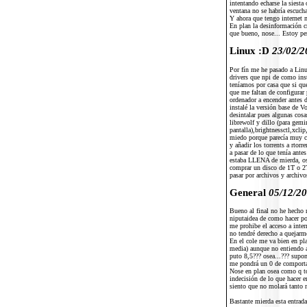
intentando echarse la siesta
ventana no se habría escucha
Y ahora que tengo internet m
En plan la desinformación cr
que bueno, nose... Estoy p
Linux :D
23/02/2
Por fín me he pasado a Linu
drivers que npi de como ins
teníamos por casa que si que
que me faltan de configurar 
ordenador a encender antes 
instalé la versión base de V
desintalar pues algunas cos
librewolf y dillo (para gemi
pantalla),brightnessctl,xcli
miedo porque parecía muy c
y añadir los torrents a rto
a pasar de lo que tenía ante
estaba LLENA de mierda, ose
comprar un disco de 1T o 2T
pasar por archivos y archivo
General
05/12/2
Bueno al final no he hecho 
niputaidea de como hacer po
me prohibe el acceso a inte
no tendré derecho a quejarm
En el cole me va bien en pl
media) aunque no entiendo 
puto 8,5??? osea...??? supo
me pondrá un 0 de comport
Nose en plan osea como q to
indecisión de lo que hacer e
siento que no molará tanto 
Bastante mierda esta entrad