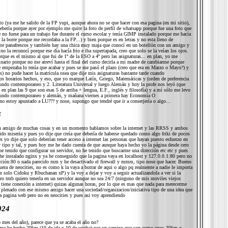
o (ya me he salido de la FP yupi, aunque ahora no se que hacer con esa pagina (en mi sitio),
debería porque ayer por ejemplo me quite la foto de perfil de whatsapp porque fue una foto que
no fuese para un trabajo fue durante el curso escolar y tenía GIMP instalado porque me hacía
 la borre porque me recordaba a la FP...) y bien porque es en letras y no esta lleno de
nte panafrescos y también hay una chica muy maja que conocí en un botellón con un amigo y
la reconocí porque ese día hacía frio e iba supertapada, creo que solo se la veían los ojos.
rque es el mismo al que fui de 1º de la ESO a 4º pero las asignaturas... en plan, yo me
dinario porque no me atreví hasta el final del curso decirla a mi madre de cambiarme porque
 empezaba lo tenía que acabar y pues se me pasó el plazo (creo que era en Marzo o Mayo?) y
es) no pude hacer la matrícula osea que dije mis asignaturas bastante tarde cuando
os horarios hechos, y eso, que yo marque Latín, Griego, Matemáticas y (orden de preferencia
mundo contemporaneo y 2. Literatura Universal y luego Alemán y hoy la profe nos leyó (que
en plan las 9 que son esas 5 de arriba + lengua, E.F., inglés y filosofía) y a mí sólo me levo
 mundo contemporaneo y alemán, y mañana viernes a primera hay Economía O
 no estoy apuntado a LU??? y nose, supongo que tendré que ir a conserjería o algo...
4
n amigo de muchas cosas y en un momento hablamos sobre la internet y las RRSS y ambos
ido miseria y pues yo dije que creía que debería de haberse quedado como algo friki de pocos
s yo dije que solo deberían tener acceso a internet las personas que hayan puesto esfuerzo en
y tipo y tal, y pues hoy me he dado cuenta de que aunque haya hecho yo la página desde cero
he tenido que configurar un servidor, no he tenido que buscarme una dirección etc etc y pues
 he instalado nginx y ya he conseguido que la pagina vaya en localhost y 127.0.0.1:80 pero no
cción:80 o nada parecido mm y he desactivado el firewall y mmm, tipo nose que hacer. Bueno
fuera de neocities, no es como k la vaya a borrar de aqui o algo pq realmente a nadie le importa
solo Cidoku y Rbuchanan xP) y la voy a dejar y voy a seguir actualizandola a ver si la
ero tmb quiero tenerla en un servidor aunque no sea 24/7 (ninguno de mis moviles viejos
 tiene conexión a internet) quizas algunas horas, por lo que es mas que nada para merecerme
y plenado con ese mismo amigo hacer una sociedad/organizacion/iniciativa tipo de una idea que
a pagina web pero no en neocities y pues asi voy aprendiendo
024
es del año), parece que ya se acaba el año no?
y me he hecho 20km (10 de ida y 10 de vuelta) por un camino que son como unos 30km o