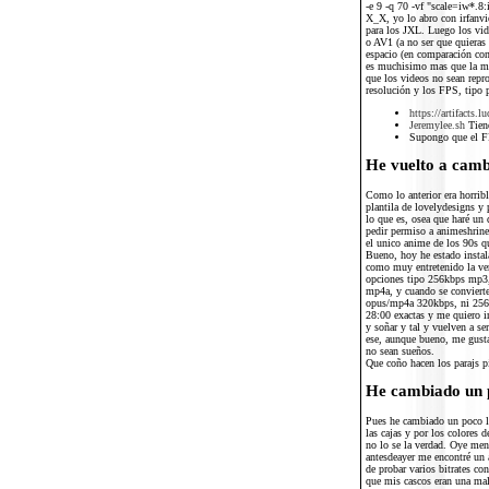
-e 9 -q 70 -vf "scale=iw*.8
X_X, yo lo abro con irfanvi
para los JXL. Luego los vi
o AV1 (a no ser que quiera
espacio (en comparación con
es muchisimo mas que la mi
que los videos no sean repr
resolución y los FPS, tipo 
https://artifacts.lu
Jeremylee.sh
Tiene
Supongo que el FF
He vuelto a camb
Como lo anterior era horrib
plantila de lovelydesigns y
lo que es, osea que haré un 
pedir permiso a animeshrin
el unico anime de los 90s qu
Bueno, hoy he estado insta
como muy entretenido la ver
opciones tipo 256kbps mp3,
mp4a, y cuando se convierte
opus/mp4a 320kbps, ni 256,
28:00 exactas y me quiero i
y soñar y tal y vuelven a se
ese, aunque bueno, me gustar
no sean sueños.
Que coño hacen los parajs p
He cambiado un 
Pues he cambiado un poco la
las cajas y por los colores 
no lo se la verdad. Oye men
antesdeayer me encontré un a
de probar varios bitrates c
que mis cascos eran una ma