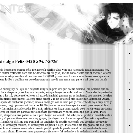
bir algo Feliz 0420
20/04/2026
da interesante porque sólo me apetecía escribir algo y no me ha pasado nada interesante hoy
e contar realmente osea que he descrito mi día y ya, me he dado cuenta que al escribir la fecha
no lo estoy escribiendo en formato ISO 8601 y no como los estadounidenses osea que está
nte lo iba a publicar en vertedero pero me acordé que tenía esta parte y tal osea que quizás
o superguay del que me desperté muy feliz pero del que no me acuerdo, me acuerdo que en
ba a despertar y así fue, me desperté, aunque luego me volví a dormir. Me acabé despertando
ma a las 12, desayuné leche en mi taza de navidad (aunque no es invierno) con cereales de trigo
tán malos pero bueno, la leche tiene azúcar y la de soja está más dulce que la normal). Acabé,
é, aparte de ducharme y comer, unas albondigas con mucho pan y con leche de soja muy ricas y
horno, luego procrastiné hasta las 16:30 cuando me medió empecé a vestir para coger el bus
or las mañanas suele tardar 10 o más minutos en llegar a mi parada pero nunca tengo en cuenta
gente en todas las paradas por la mañana entresemana y no un domingo por la tarde. Pues
dí, desperté a mis padres al salir pero bueno nada malo. Al salir por el portal vi frontalmente a
o y al parecer tiene una cara muy guapa, me alegro, ya ni me immportó los gritos que diera
i la música altísima que ponía ni los anuncios de spotify que tenía que escuchar porque no
n, ni descargar música, ni descargarse un crack o algo. Pues como era tan guapo me dio igual,
n frontal, osea a veces había mirado por el ojo de la puerta cuando el salía/entraba de casa
n como ahora. Entonces pues ya pasé por delante y fui andando y la sudadera me dio mucho