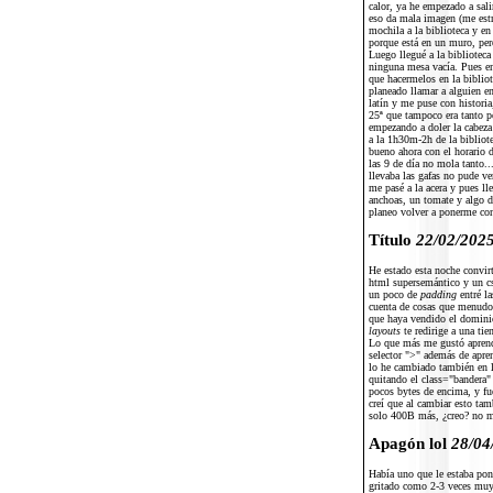
calor, ya he empezado a sali
eso da mala imagen (me estr
mochila a la biblioteca y e
porque está en un muro, pero
Luego llegué a la biblioteca
ninguna mesa vacía. Pues e
que hacermelos en la bibliot
planeado llamar a alguien en
latín y me puse con historia
25ª que tampoco era tanto p
empezando a doler la cabeza 
a la 1h30m-2h de la bibliot
bueno ahora con el horario d
las 9 de día no mola tanto..
llevaba las gafas no pude ve
me pasé a la acera y pues ll
anchoas, un tomate y algo d
planeo volver a ponerme co
Título
22/02/202
He estado esta noche convir
html supersemántico y un cs
un poco de
padding
entré la
cuenta de cosas que menudo 
que haya vendido el dominio,
layouts
te redirige a una ti
Lo que más me gustó aprender
selector ">" además de apren
lo he cambiado también en l
quitando el class="bandera"
pocos bytes de encima, y fu
creí que al cambiar esto ta
solo 400B más, ¿creo? no me
Apagón lol
28/04
Había uno que le estaba pon
gritado como 2-3 veces muy 