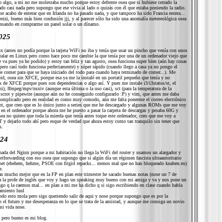
 o algo, a mi no me molestaba mucho porque estoy defrente osea que si hubiese cerrado la
do casi nada pero supongo que ese vivia al lado o quizás con él que estaba poniendo la radio.
e acabo de enterar que en Irlanda no ha pasado nada, y que tampoco ha sido Francia entera...
eizi, bueno más bien confusión jjj, y al parecer sólo ha sido una anomalía metereológica osea
ensando en comprarme un panel solar o un dínamo.
025
x (antes no podía porque la tarjeta WiFi no iba y tenía que usar un pincho que venía con unos
talar en Linux pero como hace poco me cambie la que tenía por una de un ordenador viejo que
 va pues ya he podido) y estoy tan feliz y tan agusto, osea funciona super bien (aún hay cosas
pero casí todo funciona perfectamente) y súper rápido (cuando llego a casa ya no pongo el
de comer para que se haya iniciado del todo para cuando haya terminado de comer...). Me
oid, osea sin XFCE, porque esa ya me la instalé en un portatil pequeño que tenía y no
as de XFCE porque pues son dependencias o algo así. Y pues me instale i3/i3status/st, el
ni), ffmpeg/mpv/nsxiv (aunque esta última o la uso casi), sct (para la temperatura de la
p,scrot y pipewire (aunque aún no he conseguido configurarlo :P) y vim, que antes me daba
omplicado pero en realidad es como muy comodo, aún me falta ponerme el correo electrónico
rrent, que creo que es lo único junto a series que me he descargado y algunas ROMs que me voy
s en el ordenador porque ahora me he puesto a pasar la carpeta de descargas y pesaba 60G y
a no quiero que toda la mierda que tenía antes toque este ordenador, creo que me voy a
 y dejarlo todo ahí pero esque de verdad que ahora estoy como tan tranquilo sin tener que
s.
024
nada del Nginx porque a mi habitación no llega la WiFi del router y usamos un alargador y
rtforwarding con eso osea que supongo que si algún día un régimen fascista ultraautoritario
rnet (ehehem, hehme, PSOE con fitgirl repacks... menos mal que no han bloqueado knaben.eu)
e.
an mucho mejor que en la FP en plan este trimestre he sacado buenas notas (nose un 7 de
a la profe de inglés que voy y hago un speaking muy bueno con mi amiga y va y nos pone un
ngo q la caemos mal... en plan a mi me ha dicho q si sigo escribiendo en clase cuando habla
amiento luul
do esto mola pero sigo queriendo salir de aqui y nose porque supongo que es por la
n el futuro y me desesperanza en lo que se trata de la amistad, y aunque me consiga un novio
mi vida nose.
a pero bueno es mi blog.