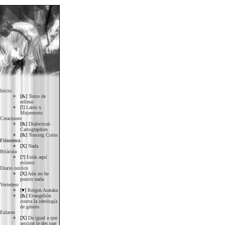
Inicio
[&]
Texto de
relleno
[!]
Laios x
Mujermoto
Creaciones
[&]
Dialectical-
Cartographies
[&]
Tossing Coins
Filmoteca
[X]
Nada
Bitácora
[?]
Estás aquí
mismo
Diario onírico
[X]
Aún no he
puesto nada
Vertedero
[♥]
Reigen Arataka
[&]
Evangelión
contra la ideología
de género
Enlaces
[X]
Da igual a que
seccion le des que