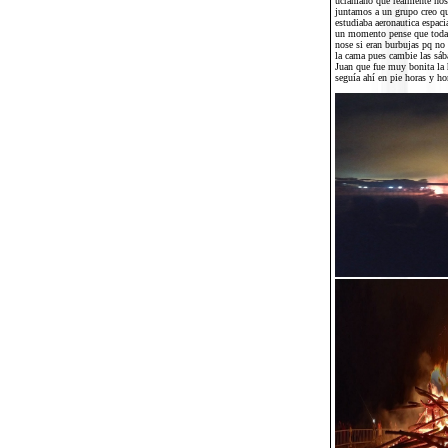
ucraniano que realmente nos
juntamos a un grupo creo qu
estudiaba aeronautica espaci
un momento pense que toda e
nose si eran burbujas pq no
la cama pues cambie las sáb
Juan que fue muy bonita la 
seguía ahí en pie horas y hor