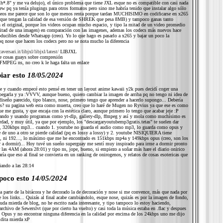
:ih*.8" y me va delujo), el único problema que tiene JXL esque no es compatible con casi nada
ew pq ya tenía plugings para otros formatos pero sino me habría tenido que instalar algo sólo
deos me parece que son lo que menos renta porque tardan MUCHISIMO en codificarse en x265
s que tengan la calidad de esa versión de SHREK que pesa 8MB) y tampoco ganas tanto
 el original, porque los videos ocupan mucho espacio, y tipo la mitad de un video promedio
tad de una imagen) en comparación con las imagenes, ademas los codecs más nuevos hace
oducibles desde Whatsapp (creo). Yo lo que hago es pasarlo a x265 y bajar un poco la
pq nose que hacen los codecs pero no se nota mucho la diferencia
caversari.it/libjxl/libjxl/latest/
LIBJXL
 cosas guays sobre compresión
MPEG ns, no creo k le haga falta un enlace
iar esto
18/05/2024
le y cuando empecé esto pensé en tener un layout anime kawaii y2k pues decidí coger una
 pegarla y ya :VVVV, aunque bueno, quiero cambiar la imagen de arriba pq no tengo ni idea de
diseño parecido, tipo blanco, nose, primero tengo que aprender a hacerlo supongo... Debería
es? su pagina web esta como muerta, creo que lo haré de Mugen no Ryvius ya que ese es como
e me gusta, y que encaja con la estética claro, aunque primero lo tengo que acabar jeje :P
lando y usando programas como yt-dlp, gallery-dlp, ffmpeg y así y mola como muchísimo es
dad, y muy útil, ya que por ejemplo, los "descargaryoutubemp3gratis.tetas" te suelen dar
 320kbps mp3... cuando 1. youtube no guarda el audio como mp3, lo guarda como opus y
 de uno a otro se pierde calidad (pq es lossy a lossy) y 2. youtube NISIQUIERA tiene
 ni 192..., lo máximo que me he encontrado es 151kbps mp4a y 149kbps opus (creo, son los
r a dormir)... Hoy tuvé un sueño superguay me sentí muy inspirado para irme a dormir pronto
r las 4AM (ahora 28:01) y tipo ns, jope, bueno, si empiezo a soñar más hare el diario onirico
ía que eso al final se convierta en un ranking de onirogenos, y relatos de cosas esotericas que
iando a las 28:14
poco esto
14/05/2024
 parte de la bitácora y he decorado la de decoración y nose si me convence, más que nada por
de los links... Quizás al final acabe cambiandolo, esque nose, quizás es por la imagen de fondo,
uda mierda de blog, no he escrito nada interesante, y tipo tampoco lo estoy haciendo,
rchivo de Sewerslvt (que por cierto ha vuelto) y casi toda la música estaba en .flac y despues
on Opus y no encontrar ninguna diferencia en la calidad por encima de los 24kbps uno me dijo
ldita mierda xP