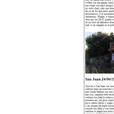
110km (no me quedo claro) p
que tengo con unos amigos pa
un cielo claro, creo que ten
dia es de los que antes atar
astronómico, y el astronómic
tardaremos. Planee, o bueno
osea que los 26-27 grados no
de un sitio de descanso dond
tmb vi un tampón en el polí
San Juan
24/06/
Ayer fui a San Juan con uno
verbena (tipo un concierto 
pero luego fuimos con una 
que rica, tampoco bebí mucho
verbena con toda la música 
ponerme así, me puse super 
pq es hetero obvio y luego 
o asi porque era super inc
unirme con Dios y con todos
tambien le pegue una ostia a