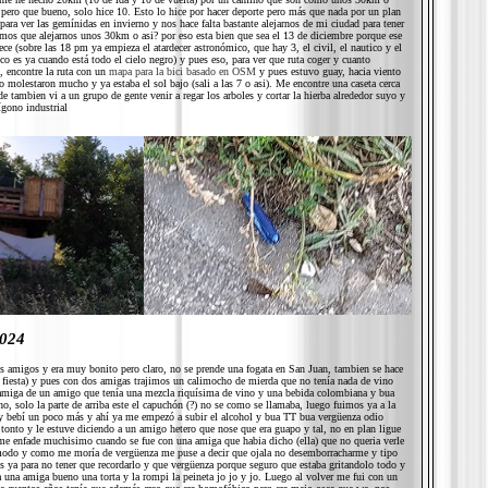
ero que bueno, solo hice 10. Esto lo hice por hacer deporte pero más que nada por un plan
ra ver las gemínidas en invierno y nos hace falta bastante alejarnos de mi ciudad para tener
emos que alejarnos unos 30km o asi? por eso esta bien que sea el 13 de diciembre porque ese
dece (sobre las 18 pm ya empieza el atardecer astronómico, que hay 3, el civil, el nautico y el
o es ya cuando está todo el cielo negro) y pues eso, para ver que ruta coger y cuanto
, encontre la ruta con un
mapa para la bici basado en OSM
y pues estuvo guay, hacia viento
 molestaron mucho y ya estaba el sol bajo (sali a las 7 o asi). Me encontre una caseta cerca
e tambien vi a un grupo de gente venir a regar los arboles y cortar la hierba alrededor suyo y
gono industrial
2024
s amigos y era muy bonito pero claro, no se prende una fogata en San Juan, tambien se hace
y fiesta) y pues con dos amigas trajimos un calimocho de mierda que no tenía nada de vino
amiga de un amigo que tenía una mezcla riquísima de vino y una bebida colombiana y bua
, solo la parte de arriba este el capuchón (?) no se como se llamaba, luego fuimos ya a la
y bebí un poco más y ahí ya me empezó a subir el alcohol y bua TT bua vergüenza odio
tonto y le estuve diciendo a un amigo hetero que nose que era guapo y tal, no en plan ligue
me enfade muchisimo cuando se fue con una amiga que habia dicho (ella) que no queria verle
omodo y como me moría de vergüenza me puse a decir que ojala no desemborracharme y tipo
 ya para no tener que recordarlo y que vergüenza porque seguro que estaba gritandolo todo y
 una amiga bueno una torta y la rompi la peineta jo jo y jo. Luego al volver me fui con un